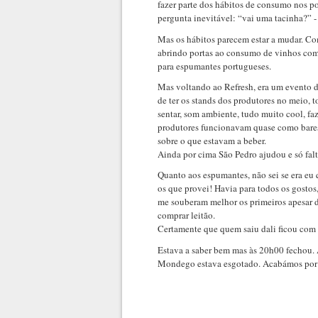
fazer parte dos hábitos de consumo nos p
pergunta inevitável: “vai uma tacinha?” -
Mas os hábitos parecem estar a mudar. Co
abrindo portas ao consumo de vinhos com g
para espumantes portugueses.
Mas voltando ao Refresh, era um evento d
de ter os stands dos produtores no meio, 
sentar, som ambiente, tudo muito cool, faz
produtores funcionavam quase como bares,
sobre o que estavam a beber.
Ainda por cima São Pedro ajudou e só fal
Quanto aos espumantes, não sei se era eu 
os que provei! Havia para todos os gosto
me souberam melhor os primeiros apesar de
comprar leitão.
Certamente que quem saiu dali ficou com
Estava a saber bem mas às 20h00 fechou. 
Mondego estava esgotado. Acabámos por seg