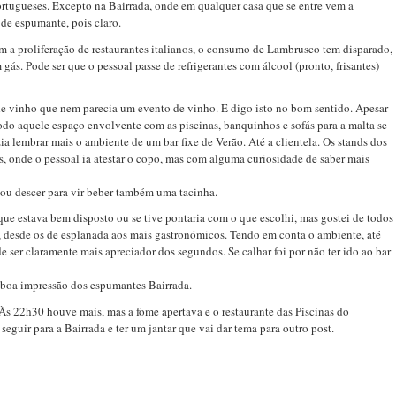
ortugueses. Excepto na Bairrada, onde em qualquer casa que se entre vem a
 de espumante, pois claro.
m a proliferação de restaurantes italianos, o consumo de Lambrusco tem disparado,
ás. Pode ser que o pessoal passe de refrigerantes com álcool (pronto, frisantes)
e vinho que nem parecia um evento de vinho. E digo isto no bom sentido. Apesar
todo aquele espaço envolvente com as piscinas, banquinhos e sofás para a malta se
ia lembrar mais o ambiente de um bar fixe de Verão. Até a clientela. Os stands dos
 onde o pessoal ia atestar o copo, mas com alguma curiosidade de saber mais
tou descer para vir beber também uma tacinha.
que estava bem disposto ou se tive pontaria com o que escolhi, mas gostei de todos
s, desde os de esplanada aos mais gastronómicos. Tendo em conta o ambiente, até
 ser claramente mais apreciador dos segundos. Se calhar foi por não ter ido ao bar
 boa impressão dos espumantes Bairrada.
Às 22h30 houve mais, mas a fome apertava e o restaurante das Piscinas do
uir para a Bairrada e ter um jantar que vai dar tema para outro post.