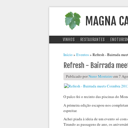
MAGNA C
VINHOS
RESTAURANTES
ENOTURIS
Está aqui
Início
»
Eventos
» Refresh - Bairrada me
Refresh - Bairrada mee
Publicado por
Nuno Monteiro
em 7 Agos
O palco foi o recinto das piscinas do Mon
A primeira edição escapou-nos completame
espreitar.
Achei piada à ideia de um evento só com 
Tirando as passagens de ano, os aniversár