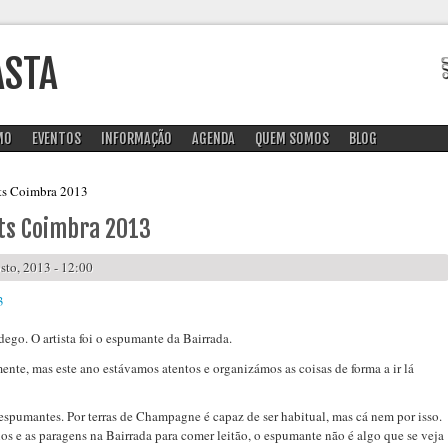
ASTA
MO
EVENTOS
INFORMAÇÃO
AGENDA
QUEM SOMOS
BLOG
ets Coimbra 2013
ts Coimbra 2013
to, 2013 - 12:00
dego. O artista foi o espumante da Bairrada.
nte, mas este ano estávamos atentos e organizámos as coisas de forma a ir lá
espumantes. Por terras de Champagne é capaz de ser habitual, mas cá nem por isso.
ios e as paragens na Bairrada para comer leitão, o espumante não é algo que se veja