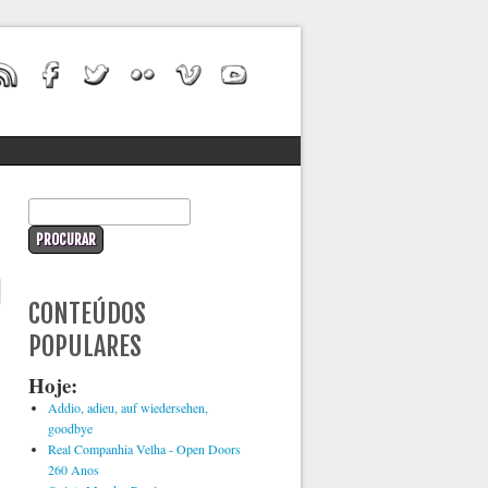
Formulário de procura
Procurar
CONTEÚDOS
POPULARES
Hoje:
Addio, adieu, auf wiedersehen,
goodbye
Real Companhia Velha - Open Doors
260 Anos