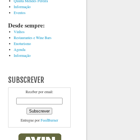
Quinta Mendes Pereira
Informação
Eventos
Desde sempre:
Vinhos
Restaurantes e Wine Bars
Enoturismo
Agenda
Informação
SUBSCREVER
Receber por email:
Entregue por
FeedBurner