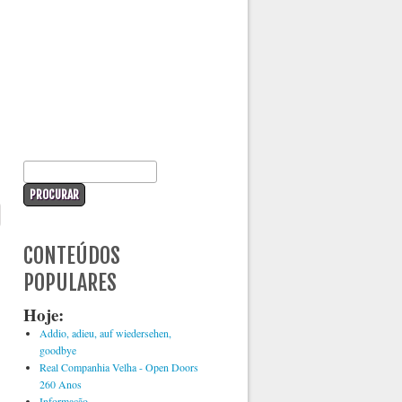
Formulário de procura
Procurar
CONTEÚDOS
POPULARES
Hoje:
Addio, adieu, auf wiedersehen,
goodbye
Real Companhia Velha - Open Doors
260 Anos
Informação