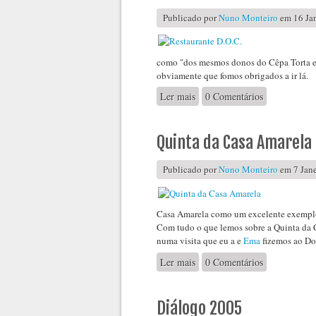
Publicado por
Nuno Monteiro
em 16 Jan
como "dos mesmos donos do Cêpa Torta em 
obviamente que fomos obrigados a ir lá.
Ler mais
acerca de D.O.C.
0 Comentários
Quinta da Casa Amarela
Publicado por
Nuno Monteiro
em 7 Jane
Casa Amarela como um excelente exemplo 
Com tudo o que lemos sobre a Quinta da 
numa visita que eu a e
Ema
fizemos ao Do
Ler mais
acerca de Quinta da Casa Ama
0 Comentários
Diálogo 2005