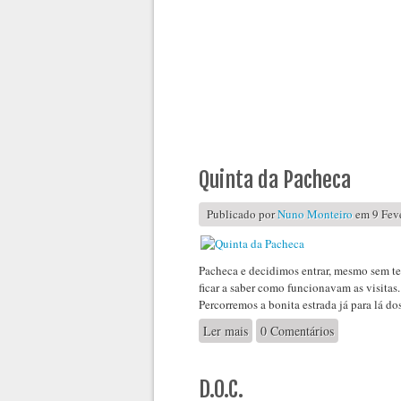
1
2
3
Quinta da Pacheca
Publicado por
Nuno Monteiro
em 9 Feve
Pacheca e decidimos entrar, mesmo sem te
ficar a saber como funcionavam as visitas.
Percorremos a bonita estrada já para lá d
Ler mais
acerca de Quinta da Pacheca
0 Comentários
D.O.C.