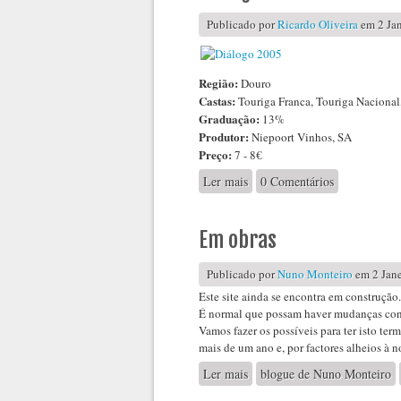
Publicado por
Ricardo Oliveira
em 2 Jan
Região:
Douro
Castas:
Touriga Franca, Touriga Nacional,
Graduação:
13%
Produtor:
Niepoort Vinhos, SA
Preço:
7 - 8€
Ler mais
acerca de Diálogo 2005
0 Comentários
Em obras
Publicado por
Nuno Monteiro
em 2 Jane
Este site ainda se encontra em construção.
É normal que possam haver mudanças const
Vamos fazer os possíveis para ter isto ter
mais de um ano e, por factores alheios à 
Ler mais
acerca de Em obras
blogue de Nuno Monteiro