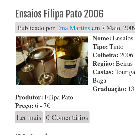
Ensaios Filipa Pato 2006
Publicado por
Ema Martins
em 7 Maio, 2009
Nome:
Ensaios 
Tipo:
Tinto
Colheita:
2006
Região:
Beiras
Castas:
Touriga
Baga
Graduação:
13
Produtor:
Filipa Pato
Preço:
6 - 7€
Ler mais
0 Comentários
acerca de Ensaios Filipa Pato 2006