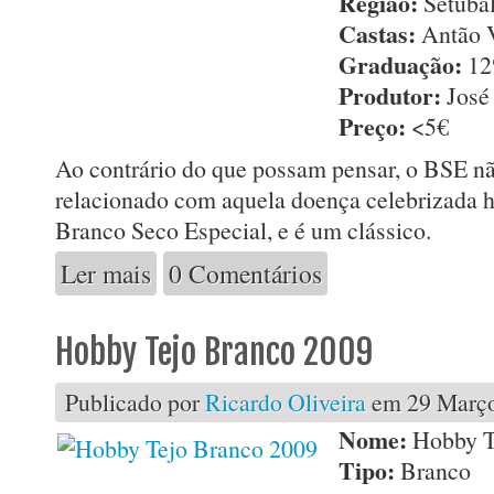
Região:
Setúba
Castas:
Antão V
Graduação:
1
Produtor:
José
Preço:
<5€
Ao contrário do que possam pensar, o BSE n
relacionado com aquela doença celebrizada h
Branco Seco Especial, e é um clássico.
Ler mais
0 Comentários
acerca de BSE 2012
Hobby Tejo Branco 2009
Publicado por
Ricardo Oliveira
em 29 Março
Nome:
Hobby T
Tipo:
Branco