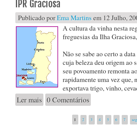
IPR Graciosa
Publicado por
Ema Martins
em 12 Julho, 20
A cultura da vinha nesta re
freguesias da Ilha Graciosa
Não se sabe ao certo a data
cuja beleza deu origem ao 
seu povoamento remonta ao
rapidamente uma vez que, n
exportava trigo, vinho, cev
Ler mais
0 Comentários
acerca de IPR Graciosa
Páginas
1
2
3
4
5
6
7
seg