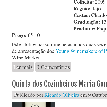
Colheita:
2009
Região:
Tejo
Castas:
Chardon
Graduação:
13
Produtor:
Exqu
Preço:
€5-10
Este Hobby passou-me pelas mãos duas veze
de apresentação dos
Young Winemakers of P
Wine Market.
Ler mais
0 Comentários
acerca de Hobby Tejo Branco 2009
Quinta dos Cozinheiros Maria G
Publicado por
Ricardo Oliveira
em 9 Outubro