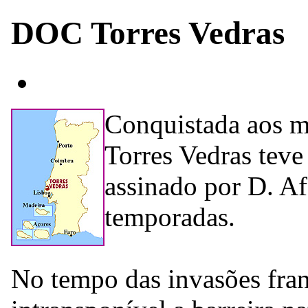
DOC Torres Vedras
Conquistada aos m
Torres Vedras teve
assinado por D. Af
temporadas.
No tempo das invasões fran